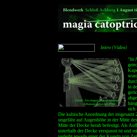
"In 
getr
Kape
wurd
durc
in d
geri
abge
häng
sich 
Die kubische Anordnung der insgesamt 
ungefähr auf Augenhöhe in der Mitte de
Mitte der Decke herab befestigt. Als Au
unterhalb der Decke verspannt ist und 
verleiht jeweils einer der Kugeln von Ze