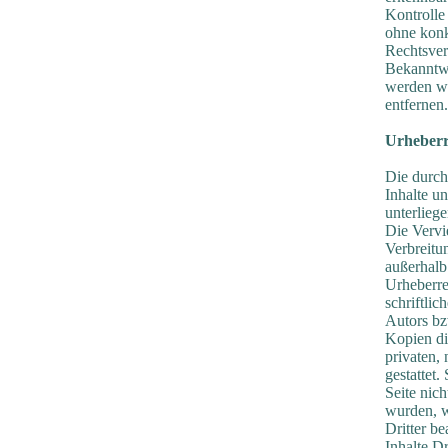
Kontrolle 
ohne konk
Rechtsver
Bekanntw
werden wi
entfernen.
Urheberr
Die durch 
Inhalte u
unterlieg
Die Vervi
Verbreitu
außerhalb
Urheberre
schriftli
Autors bz
Kopien di
privaten,
gestattet.
Seite nich
wurden, w
Dritter b
Inhalte Dr