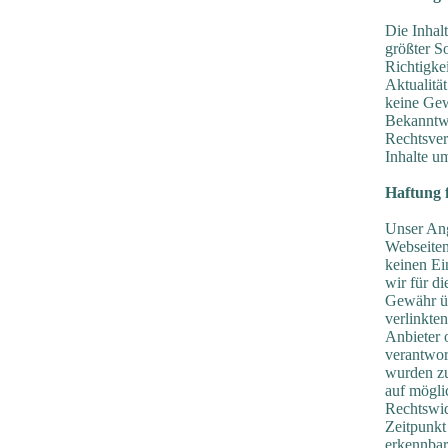
Die Inhal
größter So
Richtigkei
Aktualitä
keine Ge
Bekanntw
Rechtsver
Inhalte u
Haftung 
Unser Ang
Webseiten 
keinen Ei
wir für d
Gewähr üb
verlinkten
Anbieter 
verantwort
wurden zu
auf mögli
Rechtswid
Zeitpunkt
erkennbar