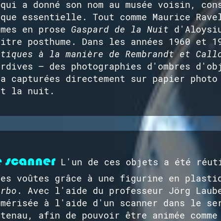
 qui a donné son nom au musée voisin, con
ique essentielle. Tout comme Maurice Rave
èmes en prose
Gaspard de la Nuit
d'Aloysiu
titre posthume. Dans les années 1960 et 1
stiques à la manière de Rembrandt et Call
ardives – des photographies d'ombres d'ob
 a capturées directement sur papier photo
nt la nuit.
le scanner
L'un de ces objets a été réut
les voûtes grâce à une figurine en plasti
arbo
. Avec l'aide du professeur Jörg Laub
umérisée à l'aide d'un scanner dans le se
rtenau, afin de pouvoir être animée comme