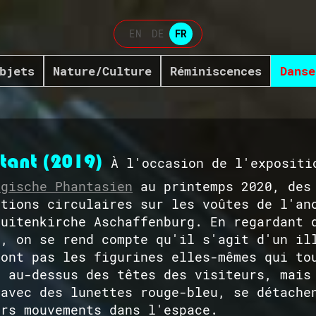
EN
DE
FR
bjets
Nature/Culture
Réminiscences
Danse
tant (2019)
À l'occasion de l'expositi
ogische Phantasien
au printemps 2020, des 
ctions circulaires sur les voûtes de l'an
suitenkirche Aschaffenburg. En regardant 
s, on se rend compte qu'il s'agit d'un il
sont pas les figurines elles-mêmes qui to
s au-dessus des têtes des visiteurs, mais
 avec des lunettes rouge-bleu, se détache
urs mouvements dans l'espace.