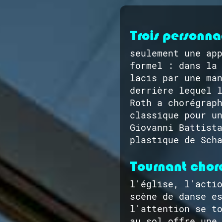
Trois personna
seulement une ap
formel : dans la
lacis par une ma
derrière lequel 
Roth a chorégrap
classique pour u
Giovanni Battist
plastique de Sch
Tournant chor
l'église, l'acti
scène de danse e
l'attention se t
au sol offre une