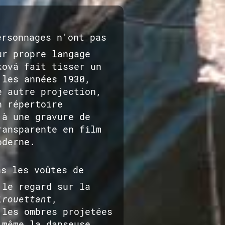
rsonnages n'ont pas
ur propre langage
ková fait tisser un
 les années 1930,
e autre projection,
n répertoire
 à une gravure de
ransparente en film
oderne.
s les voûtes de
 le regard sur la
irouettant
,
 les ombres projetées
 même la danseuse