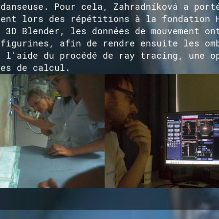
 danseuse. Pour cela, Zahradníková a port
ment lors des répétitions à la fondation 
e 3D Blender, les données de mouvement on
 figurines, afin de rendre ensuite les om
à l'aide du procédé de ray tracing, une o
mes de calcul.