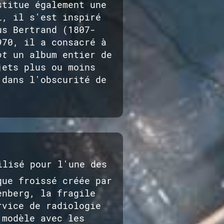
stitue également une
l, il s'est inspiré
s Bertrand (1807-
970, il a consacré à
ot
un album entier de
jets plus ou moins
 dans l'obscurité de
ilisé pour l'une des
que froissé créée par
enberg, la fragile
rvice de radiologie
 modèle avec les