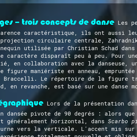
ges – trois concepts de danse
Les pe
parence caractéristique, ils ont aussi le
 projection circulaire centrale, Zahradní
nnequin utilisée par Christian Schad dans
le caractère disparaît peu à peu. Pour un
hié, en collaboration avec la danseuse, u
ne figure maniériste en anneau, empruntée
a Braccelli. Le répertoire de la figure t
ad, en revanche, est basé sur une danse m
égraphique
Lors de la présentation dan
on dansée pivote de 90 degrés : alors que
st généralement horizontal, dans
Scarbo p
ourne vers la verticale. L'accent mis sur
 expérience totalement nouvelle et oblige