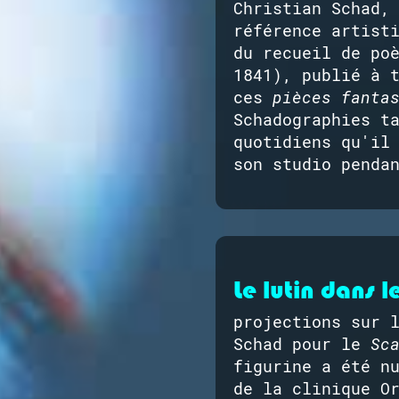
Christian Schad,
référence artist
du recueil de po
1841), publié à 
ces
pièces fanta
Schadographies t
quotidiens qu'il
son studio penda
Le lutin dans 
projections sur 
Schad pour le
Sc
figurine a été n
de la clinique O