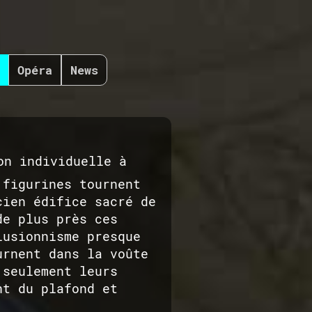
Opéra
News
on individuelle à
figurines tournent
cien édifice sacré de
de plus près ces
lusionnisme presque
urnent dans la voûte
 seulement leurs
nt du plafond et