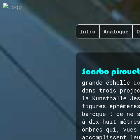
Intro
Analogue
O
Scarbo pirouet
grande échelle
L
dans trois proje
la Kunsthalle Je
figures éphémère
baroque : ce ne 
à dix-huit mètre
ombres qui, vues
accomplissent le