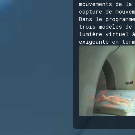
mouvements de la
capture de mouve
Dans le programm
trois modèles de
lumière virtuel 
exigeante en ter