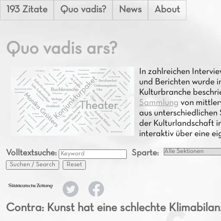
193 Zitate
Quo vadis?
News
About
Quo vadis ars?
In zahlreichen Inter
und Berichten wurde i
Kulturbranche beschri
Sammlung
von mittle
aus unterschiedlichen 
der Kulturlandschaft i
interaktiv über eine e
Volltextsuche:
Sparte:
Suchen / Search
Reset
Contra: Kunst hat eine schlechte Klimabilan