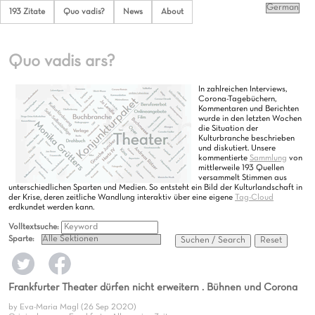
193 Zitate
Quo vadis?
News
About
Quo vadis ars?
In zahlreichen Interviews,
Corona-Tagebüchern,
Kommentaren und Berichten
wurde in den letzten Wochen
die Situation der
Kulturbranche beschrieben
und diskutiert. Unsere
kommentierte
Sammlung
von
mittlerweile 193 Quellen
versammelt Stimmen aus
unterschiedlichen Sparten und Medien. So entsteht ein Bild der Kulturlandschaft in
der Krise, deren zeitliche Wandlung interaktiv über eine eigene
Tag-Cloud
erdkundet werden kann.
Volltextsuche:
Sparte:
Suchen / Search
Reset
Frankfurter Theater dürfen nicht erweitern . Bühnen und Corona
by Eva-Maria Magl (26 Sep 2020)