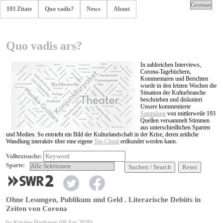
193 Zitate
Quo vadis?
News
About
Quo vadis ars?
In zahlreichen Interviews,
Corona-Tagebüchern,
Kommentaren und Berichten
wurde in den letzten Wochen die
Situation der Kulturbranche
beschrieben und diskutiert.
Unsere kommentierte
Sammlung
von mittlerweile 193
Quellen versammelt Stimmen
aus unterschiedlichen Sparten
und Medien. So entsteht ein Bild der Kulturlandschaft in der Krise, deren zeitliche
Wandlung interaktiv über eine eigene
Tag-Cloud
erdkundet werden kann.
Volltextsuche:
Sparte:
Suchen / Search
Reset
Ohne Lesungen, Publikum und Geld . Literarische Debüts in
Zeiten von Corona
by Kristine Harthauer (06 Apr 2020)