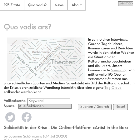
193 Zitate
Quo vadis?
News
About
Quo vadis ars?
In zahlreichen Interviews,
Corona-Tagebüchern,
Kommentaren und Berichten
wurde in den letzten Wochen
die Situation der
Kulturbranche beschrieben
und diskutiert. Unsere
kommentierte
Sammlung
von
mittlerweile 193 Quellen
versammelt Stimmen aus
unterschiedlichen Sparten und Medien. So entsteht ein Bild der Kulturlandschaft in
der Krise, deren zeitliche Wandlung interaktiv über eine eigene
Tag-Cloud
erdkundet werden kann.
Volltextsuche:
Sparte:
Suchen / Search
Reset
Solidarität in der Krise . Die Online-Plattform »Artist in the Box«
by Susanna Schürmanns (04 Jul 2020)