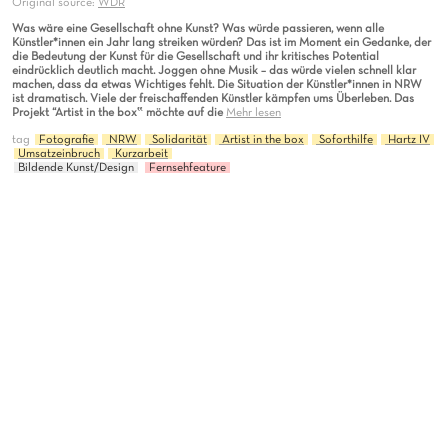
Original source:
WDR
Was wäre eine Gesellschaft ohne Kunst? Was würde passieren, wenn alle
Künstler*innen ein Jahr lang streiken würden? Das ist im Moment ein Gedanke, der
die Bedeutung der Kunst für die Gesellschaft und ihr kritisches Potential
eindrücklich deutlich macht. Joggen ohne Musik – das würde vielen schnell klar
machen, dass da etwas Wichtiges fehlt. Die Situation der Künstler*innen in NRW
ist dramatisch. Viele der freischaffenden Künstler kämpfen ums Überleben. Das
Projekt “Artist in the box‟ möchte auf die
Mehr lesen
tag
Fotografie
NRW
Solidarität
Artist in the box
Soforthilfe
Hartz IV
Umsatzeinbruch
Kurzarbeit
Bildende Kunst/Design
Fernsehfeature