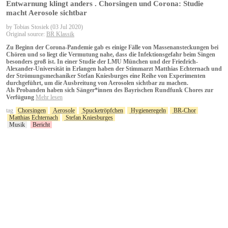
Entwarnung klingt anders . Chorsingen und Corona: Studie
macht Aerosole sichtbar
by Tobias Stosiek (03 Jul 2020)
Original source:
BR Klassik
Zu Beginn der Corona-Pandemie gab es einige Fälle von Massenansteckungen bei
Chören und so liegt die Vermutung nahe, dass die Infektionsgefahr beim Singen
besonders groß ist. In einer Studie der LMU München und der Friedrich-
Alexander-Universität in Erlangen haben der Stimmarzt Matthias Echternach und
der Strömungsmechaniker Stefan Kniesburges eine Reihe von Experimenten
durchgeführt, um die Ausbreitung von Aerosolen sichtbar zu machen.
Als Probanden haben sich Sänger*innen des Bayrischen Rundfunk Chores zur
Verfügung
Mehr lesen
tag
Chorsingen
Aerosole
Spucketröpfchen
Hygieneregeln
BR-Chor
Matthias Echternach
Stefan Kniesburges
Musik
Bericht