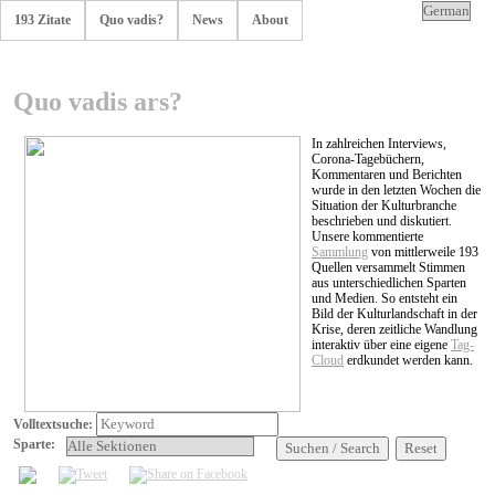
193 Zitate
Quo vadis?
News
About
Quo vadis ars?
In zahlreichen Interviews,
Corona-Tagebüchern,
Kommentaren und Berichten
wurde in den letzten Wochen die
Situation der Kulturbranche
beschrieben und diskutiert.
Unsere kommentierte
Sammlung
von mittlerweile 193
Quellen versammelt Stimmen
aus unterschiedlichen Sparten
und Medien. So entsteht ein
Bild der Kulturlandschaft in der
Krise, deren zeitliche Wandlung
interaktiv über eine eigene
Tag-
Cloud
erdkundet werden kann.
Volltextsuche:
Sparte:
Suchen / Search
Reset